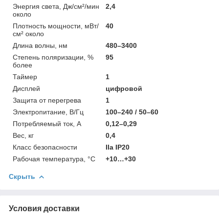
Энергия света, Дж/см²/мин
2,4
около
Плотность мощности, мВт/
40
см² около
Длина волны, нм
480–3400
Степень поляризации, %
95
более
Таймер
1
Дисплей
цифровой
Защита от перегрева
1
Электропитание, В/Гц
100–240 / 50–60
Потребляемый ток, А
0,12–0,29
Вес, кг
0,4
Класс безопасности
IIa IP20
Рабочая температура, °C
+10…+30
Скрыть
Условия доставки