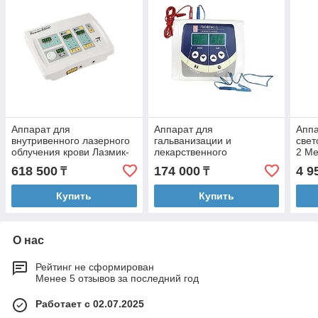
Аппарат для
Аппарат для
Аппа
внутривенного лазерного
гальванизации и
све
облучения крови Лазмик-
лекарственного
2 Me
ВЛОК
электрофореза Поток-1
618 500
174 000
4 9
₸
₸
Купить
Купить
О нас
Рейтинг не сформирован
Менее 5 отзывов за последний год
Работает с 02.07.2025